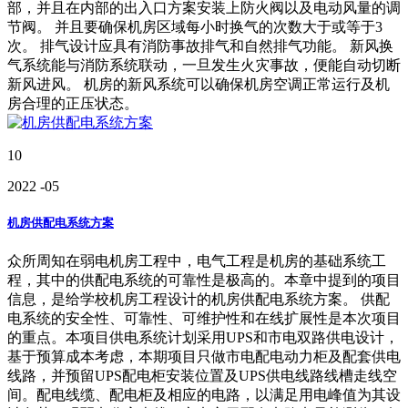
部，并且在内部的出入口方案安装上防火阀以及电动风量的调
节阀。 并且要确保机房区域每小时换气的次数大于或等于3
次。 排气设计应具有消防事故排气和自然排气功能。 新风换
气系统能与消防系统联动，一旦发生火灾事故，便能自动切断
新风进风。 机房的新风系统可以确保机房空调正常运行及机
房合理的正压状态。
10
2022
-05
机房供配电系统方案
众所周知在弱电机房工程中，电气工程是机房的基础系统工
程，其中的供配电系统的可靠性是极高的。本章中提到的项目
信息，是给学校机房工程设计的机房供配电系统方案。 供配
电系统的安全性、可靠性、可维护性和在线扩展性是本次项目
的重点。本项目供电系统计划采用UPS和市电双路供电设计，
基于预算成本考虑，本期项目只做市电配电动力柜及配套供电
线路，并预留UPS配电柜安装位置及UPS供电线路线槽走线空
间。配电线缆、配电柜及相应的电路，以满足用电峰值为其设