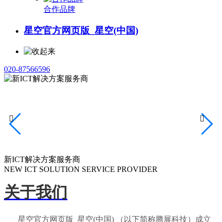
合作品牌
星空官方网页版_星空(中国)
020-87566596


新ICT解决方案服务商
NEW ICT SOLUTION SERVICE PROVIDER
关于我们
星空官方网页版_星空(中国) （以下简称腾展科技）成立