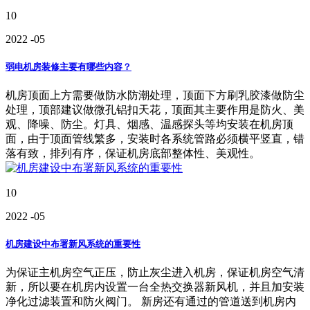
10
2022
-05
弱电机房装修主要有哪些内容？
机房顶面上方需要做防水防潮处理，顶面下方刷乳胶漆做防尘
处理，顶部建议做微孔铝扣天花，顶面其主要作用是防火、美
观、降噪、防尘。灯具、烟感、温感探头等均安装在机房顶
面，由于顶面管线繁多，安装时各系统管路必须横平竖直，错
落有致，排列有序，保证机房底部整体性、美观性。
10
2022
-05
机房建设中布署新风系统的重要性
为保证主机房空气正压，防止灰尘进入机房，保证机房空气清
新，所以要在机房内设置一台全热交换器新风机，并且加安装
净化过滤装置和防火阀门。 新房还有通过的管道送到机房内