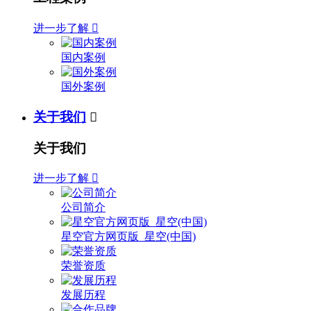
进一步了解

国内案例
国外案例
关于我们

关于我们
进一步了解

公司简介
星空官方网页版_星空(中国)
荣誉资质
发展历程