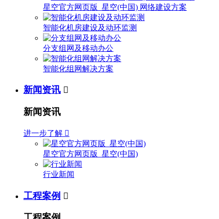
星空官方网页版_星空(中国) 网络建设方案
智能化机房建设及动环监测
分支组网及移动办公
智能化组网解决方案
新闻资讯

新闻资讯
进一步了解

星空官方网页版_星空(中国)
行业新闻
工程案例

工程案例