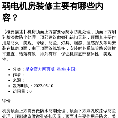
弱电机房装修主要有哪些内
容？
【概要描述】
机房顶面上方需要做防水防潮处理，顶面下方刷
乳胶漆做防尘处理，顶部建议做微孔铝扣天花，顶面其主要作
用是防火、美观、降噪、防尘。灯具、烟感、温感探头等均安
装在机房顶面，由于顶面管线繁多，安装时各系统管路必须横
平竖直，错落有致，排列有序，保证机房底部整体性、美观
性。
分类：
星空官方网页版_星空(中国)
作者：
来源：
发布时间：
2022-05-10
访问量：
0
详情
机房顶面上方需要做防水防潮处理，顶面下方刷乳胶漆做防尘
处理，顶部建议做微孔铝扣天花，顶面其主要作用是防火、美