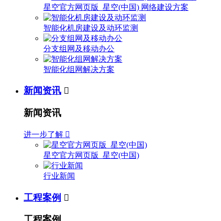
星空官方网页版_星空(中国) 网络建设方案
智能化机房建设及动环监测
分支组网及移动办公
智能化组网解决方案
新闻资讯

新闻资讯
进一步了解

星空官方网页版_星空(中国)
行业新闻
工程案例

工程案例